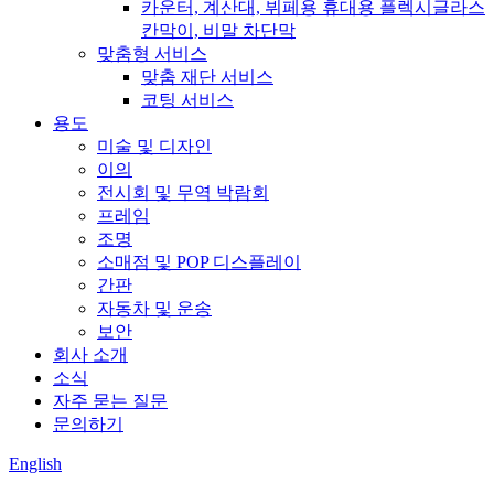
카운터, 계산대, 뷔페용 휴대용 플렉시글라스
칸막이, 비말 차단막
맞춤형 서비스
맞춤 재단 서비스
코팅 서비스
용도
미술 및 디자인
이의
전시회 및 무역 박람회
프레임
조명
소매점 및 POP 디스플레이
간판
자동차 및 운송
보안
회사 소개
소식
자주 묻는 질문
문의하기
English