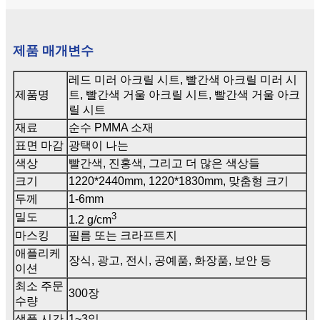
제품 매개변수
레드 미러 아크릴 시트, 빨간색 아크릴 미러 시
제품명
트, 빨간색 거울 아크릴 시트, 빨간색 거울 아크
릴 시트
재료
순수 PMMA 소재
표면 마감
광택이 나는
색상
빨간색, 진홍색, 그리고 더 많은 색상들
크기
1220*2440mm, 1220*1830mm, 맞춤형 크기
두께
1-6mm
3
밀도
1.2 g/cm
마스킹
필름 또는 크라프트지
애플리케
장식, 광고, 전시, 공예품, 화장품, 보안 등
이션
최소 주문
300장
수량
샘플 시간
1~3일