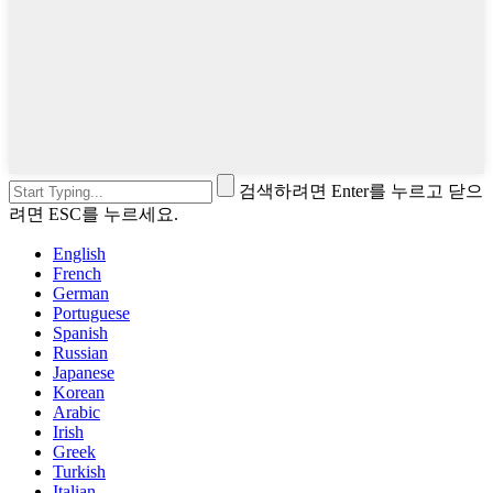
검색하려면 Enter를 누르고 닫으
려면 ESC를 누르세요.
English
French
German
Portuguese
Spanish
Russian
Japanese
Korean
Arabic
Irish
Greek
Turkish
Italian