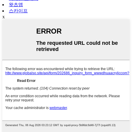
왓츠앱
스카이프
x